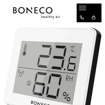
Produse
Purificatoare & Umidificatoare
Hibrid
Umidificatoare
Umidificatoare Prin Evaporare
Umidificatoare Spălare Aer
Umidificatoare Steamer
Umidificatoare Ultrasonice
Purificatoare
Ventilatoare Air Shower
Accesorii
Difuzor De Arome Si Ionizatoare