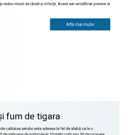
și reduc riscul de răceli și infecții. Acest aer umidificat previne si
Află mai multe
 și fum de tigara
de calitatea aerului este adesea la fel de slabă ca la o
0 de milioane de particule în 10 metri cubi sau 50 de picioare