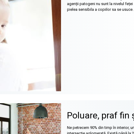
agenții patogeni nu sunt la nivelul feței 
pielea sensibila a copiilor sa se usuce.
Poluare, praf fin
Ne petrecem 90% din timp în interior, un
intersecție aglomerată. Există până la 2