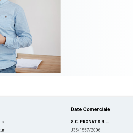
Date Comerciale
ata
S.C. PRONAT S.R.L.
tur
J35/1557/2006