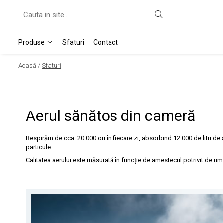
Produse
Produse
Sfaturi
Contact
Purificatoare & Umidificatoare Hibrid
Acasă /
Sfaturi
Umidificatoare
Umidificatoare Prin Evaporare
Umidificatoare Spălare Aer
Umidificatoare Steamer
Aerul sănătos din cameră
Umidificatoare Ultrasonice
Purificatoare
Respirăm de cca. 20.000 ori în fiecare zi, absorbind 12.000 de litri de
particule.
Ventilatoare Air Shower
Calitatea aerului este măsurată în funcție de amestecul potrivit de um
Accesorii
Difuzor De Arome Si Ionizatoare