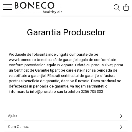
Produse
Garantia Produselor
Purificatoare & Umidificatoare Hibrid
Umidificatoare
Umidificatoare Prin Evaporare
Produsele de folosință îndelungată cumpărate de pe
Umidificatoare Spălare Aer
www.boneco.ro beneficiază de garanție legala de conformitate
conform prevederilor legale in vigoare. Odată cu produsul veți primi
Umidificatoare Steamer
un Certificat de Garanție tipărit pe care este înscrisa perioada de
Umidificatoare Ultrasonice
valabilitate a garanției. Păstrați certificatul de garanție si factura
Purificatoare
pentru a beneficia de garanție, daca va fi nevoie. Daca produsul se
defectează in perioada de garanție, va rugam sa trimiteți o
Ventilatoare Air Shower
informare la
info@pronat.ro
sau la telefon 0256 705 333
Accesorii
Difuzor De Arome Si Ionizatoare
Ajutor
Cum Cumpar