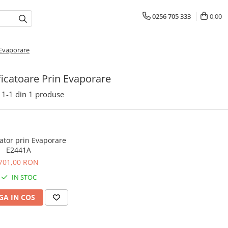
0256 705 333
0,00
 Evaporare
icatoare Prin Evaporare
1-
1
din
1
produse
ator prin Evaporare
E2441A
701,00 RON
IN STOC
A IN COS