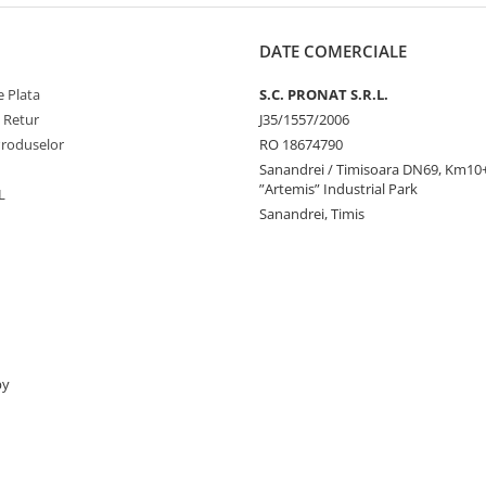
DATE COMERCIALE
 Plata
S.C. PRONAT S.R.L.
e Retur
J35/1557/2006
Produselor
RO 18674790
Sanandrei / Timisoara DN69, Km1
”Artemis” Industrial Park
L
Sanandrei, Timis
by