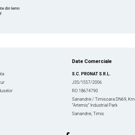
nte din lemn
f
Date Comerciale
ata
S.C. PRONAT S.R.L.
tur
J35/1557/2006
duselor
RO 18674790
Sanandrei / Timisoara DN69, 
”Artemis” Industrial Park
Sanandrei, Timis