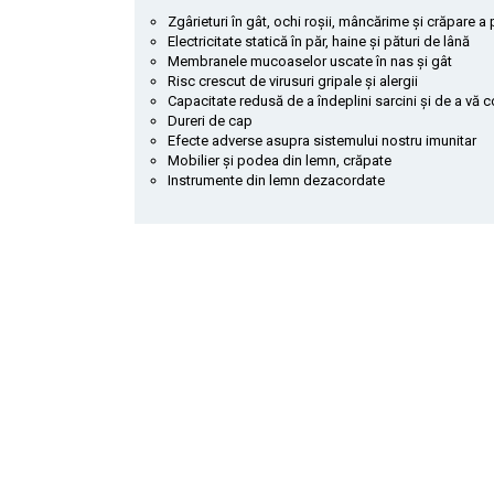
Zgârieturi în gât, ochi roșii, mâncărime și crăpare a p
Electricitate statică în păr, haine și pături de lână
Membranele mucoaselor uscate în nas și gât
Risc crescut de virusuri gripale și alergii
Capacitate redusă de a îndeplini sarcini și de a vă 
Dureri de cap
Efecte adverse asupra sistemului nostru imunitar
Mobilier și podea din lemn, crăpate
Instrumente din lemn dezacordate