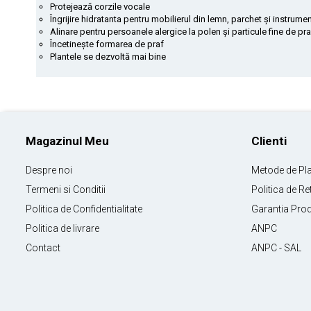
Protejează corzile vocale
Îngrijire hidratanta pentru mobilierul din lemn, parchet și instrume
Alinare pentru persoanele alergice la polen și particule fine de pra
Încetinește formarea de praf
Plantele se dezvoltă mai bine
Magazinul Meu
Clienti
Despre noi
Metode de Pl
Termeni si Conditii
Politica de Re
Politica de Confidentialitate
Garantia Pro
Politica de livrare
ANPC
Contact
ANPC - SAL