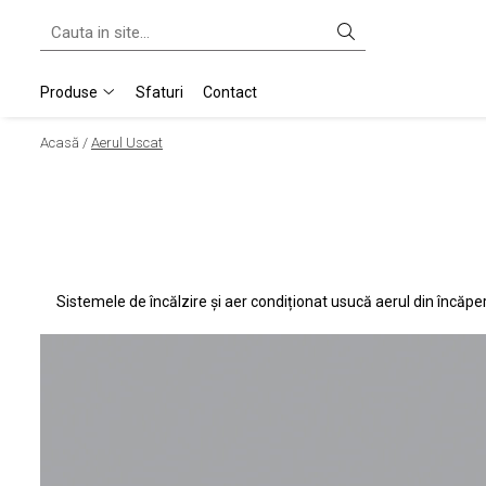
Produse
Produse
Sfaturi
Contact
Purificatoare & Umidificatoare Hibrid
Acasă /
Aerul Uscat
Umidificatoare
Umidificatoare Prin Evaporare
Umidificatoare Spălare Aer
Umidificatoare Steamer
Umidificatoare Ultrasonice
Purificatoare
Sistemele de încălzire și aer condiționat usucă aerul din încăpere
Ventilatoare Air Shower
Accesorii
Difuzor De Arome Si Ionizatoare