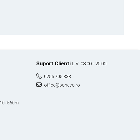
Suport Clienti
L-V: 08:00 - 20:00
0256 705 333
office@boneco.ro
Km10+560m