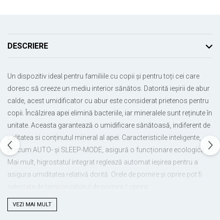
DESCRIERE
Un dispozitiv ideal pentru familiile cu copii și pentru toți cei care
doresc să creeze un mediu interior sănătos. Datorită ieșirii de abur
calde, acest umidificator cu abur este considerat prietenos pentru
copii. Încălzirea apei elimină bacteriile, iar mineralele sunt reținute în
unitate. Aceasta garantează o umidificare sănătoasă, indiferent de
calitatea si conținutul mineral al apei. Caracteristicile inteligente,
precum AUTO- și SLEEP-MODE, asigură o funcționare ecologică.
Mai mult, higrostatul integrat reglează automat ieșirea pentru a
asigura umiditatea relativă dorită. Orele de pornire și oprire pot fi
selectate de temporizatorul de pornire / oprire.
VEZI MAI MULT