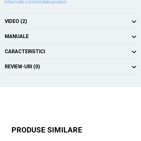
Informatii conformitate produs
VIDEO
(2)
MANUALE
CARACTERISTICI
REVIEW-URI
(0)
Descrierea sistemului Umidificator cu
abur
Sistemul de umidificator cu abur încălzește apa până la punctul de
fierbere, iar aburul generat ajută la umidificarea rapida a aerului din
interior. Prin fierberea apei, acest sistem ajută la eliminarea
PRODUSE SIMILARE
bacteriilor din abur și este garantată umidificarea fără minerale. În
plus, energia este eliberată de aburul cald care crește ușor