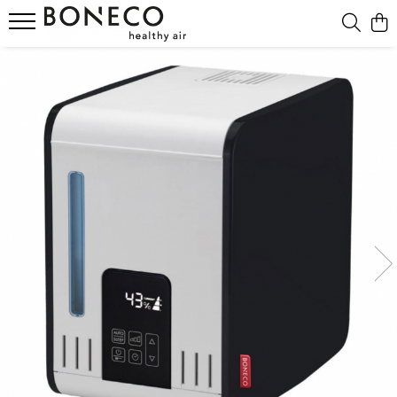
Produse
Purificatoare & Umidificatoare Hibrid
Umidificatoare
Umidificatoare Prin Evaporare
Umidificatoare Spălare Aer
Umidificatoare Steamer
Umidificatoare Ultrasonice
Purificatoare
Ventilatoare Air Shower
Accesorii
Difuzor De Arome Si Ionizatoare