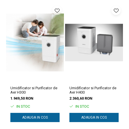
temperatura camerei, rezultând un mediu mai confortabil.
Umidificarea sănătoasă a aerului din interior este garantată –
oricând, oriunde.
Umidificator si Purificator de
Umidificator si Purificator de
Aer H300
Aer H400
1.949,50 RON
2.360,60 RON
IN STOC
IN STOC
ADAUGA IN COS
ADAUGA IN COS