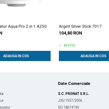
cator Aqua Pro 2 in 1 A250
Argint Silver Stick 7017
ON
104,80 RON
IN STOC
ADAUGA IN COS
ADAUGA IN COS
Date Comerciale
ata
S.C. PRONAT S.R.L.
tur
J35/1557/2006
duselor
RO 18674790