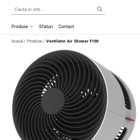
Produse
Produse
Sfaturi
Contact
Purificatoare & Umidificatoare Hibrid
Acasă /
Produse /
Ventilator Air Shower F100
Umidificatoare
Umidificatoare Prin Evaporare
Umidificatoare Spălare Aer
Umidificatoare Steamer
Umidificatoare Ultrasonice
Purificatoare
Ventilatoare Air Shower
Accesorii
Difuzor De Arome Si Ionizatoare