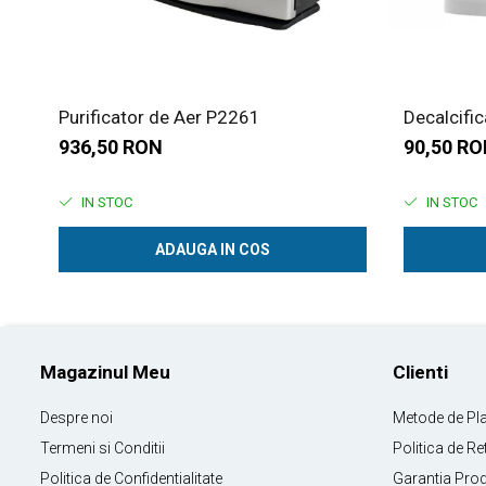
Purificator de Aer P2261
Decalcifi
936,50 RON
90,50 R
IN STOC
IN STOC
ADAUGA IN COS
Magazinul Meu
Clienti
Despre noi
Metode de Pl
Termeni si Conditii
Politica de Re
Politica de Confidentialitate
Garantia Pro