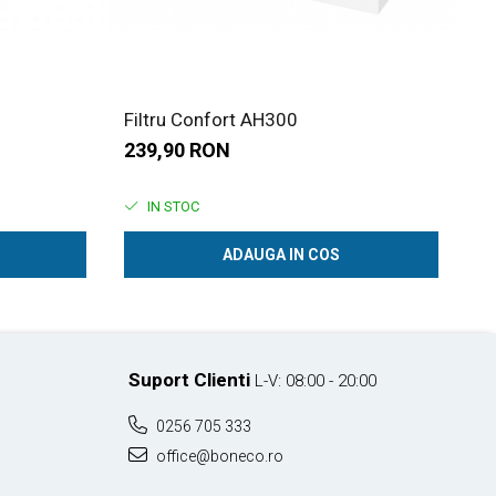
Filtru Confort AH300
Ta
239,90 RON
9
IN STOC
ADAUGA IN COS
Suport Clienti
L-V: 08:00 - 20:00
0256 705 333
office@boneco.ro