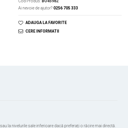
Cod Produs:
BO45982
Ai nevoie de ajutor?
0256 705 333
ADAUGA LA FAVORITE
CERE INFORMATII
u la nivelurile sale inferioare dacă preferați o răcire mai directă.