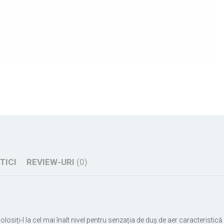
Distribuie
pe
Facebook
TICI
REVIEW-URI
(0)
ți-l la cel mai înalt nivel pentru senzația de duș de aer caracteristică sa