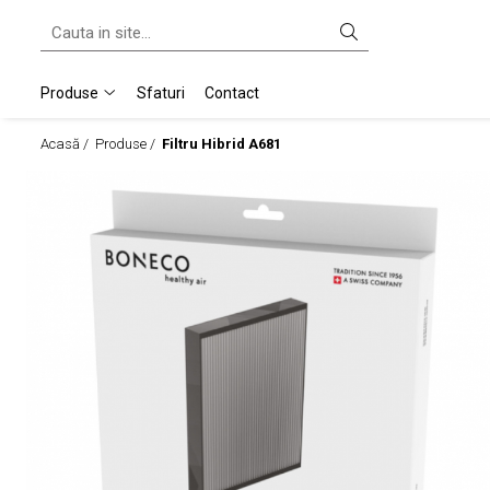
Produse
Produse
Sfaturi
Contact
Purificatoare & Umidificatoare Hibrid
Acasă /
Produse /
Filtru Hibrid A681
Umidificatoare
Umidificatoare Prin Evaporare
Umidificatoare Spălare Aer
Umidificatoare Steamer
Umidificatoare Ultrasonice
Purificatoare
Ventilatoare Air Shower
Accesorii
Difuzor De Arome Si Ionizatoare