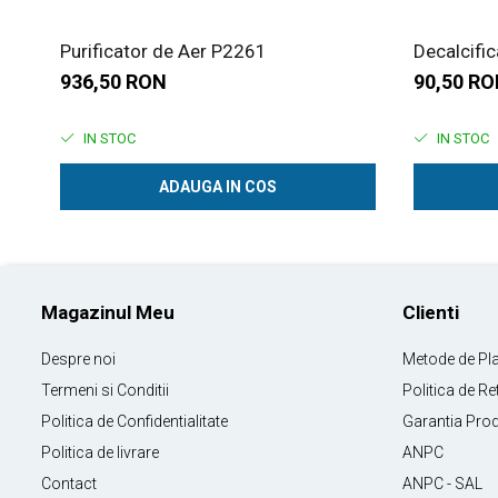
Purificator de Aer P2261
Decalcifi
936,50 RON
90,50 R
IN STOC
IN STOC
ADAUGA IN COS
Magazinul Meu
Clienti
Despre noi
Metode de Pl
Termeni si Conditii
Politica de Re
Politica de Confidentialitate
Garantia Pro
Politica de livrare
ANPC
Contact
ANPC - SAL