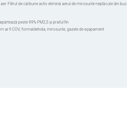
 din aer. Filtrul de cărbune activ elimină aerul de mirosurile neplăcute din b
Îndepărtează peste 99% PM2,5 și praful fin
cum ar fi COV, formaldehida, mirosurile, gazele de eșapament