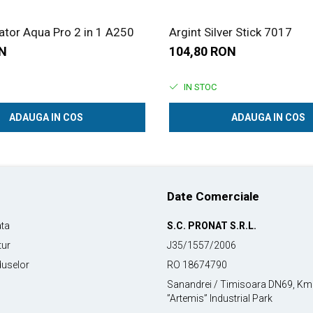
cator Aqua Pro 2 in 1 A250
Argint Silver Stick 7017
ON
104,80 RON
IN STOC
ADAUGA IN COS
ADAUGA IN COS
Date Comerciale
ata
S.C. PRONAT S.R.L.
tur
J35/1557/2006
duselor
RO 18674790
Sanandrei / Timisoara DN69, 
”Artemis” Industrial Park