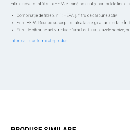
Filtrul inovator al filtrului HEPA elimină polenul și particulele fine
Combinație de filtre 2 în 1: HEPA și filtru de cărbune activ
Filtru HEPA: Reduce susceptibilitatea la alergii a familiei tale. 
Filtru de cărbune activ: reduce fumul de tutun, gazele nocive, 
Informatii conformitate produs
PRODUSE SIMILARE