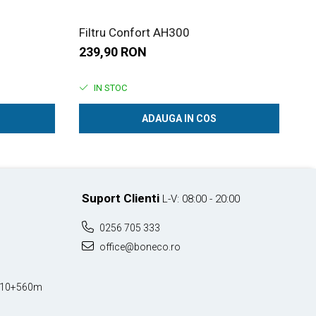
Filtru Confort AH300
Ta
239,90 RON
9
IN STOC
ADAUGA IN COS
Suport Clienti
L-V: 08:00 - 20:00
0256 705 333
office@boneco.ro
Km10+560m