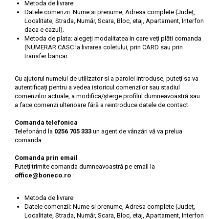
Metoda de livrare
Datele comenzii: Nume si prenume, Adresa complete (Județ,
Localitate, Strada, Număr, Scara, Bloc, etaj, Apartament, Interfon
daca e cazul).
Metoda de plata: alegeți modalitatea in care veți plăti comanda
(NUMERAR CASC la livrarea coletului, prin CARD sau prin
transfer bancar.
Cu ajutorul numelui de utilizator si a parolei introduse, puteți sa va
autentificați pentru a vedea istoricul comenzilor sau stadiul
comenzilor actuale, a modifica/șterge profilul dumneavoastră sau
a face comenzi ulterioare fără a reintroduce datele de contact.
Comanda telefonica
Telefonând la
0256 705 333
un agent de vânzări vă va prelua
comanda.
Comanda prin email
Puteți trimite comanda dumneavoastră pe email la
office@boneco.ro
:
Metoda de livrare
Datele comenzii: Nume si prenume, Adresa complete (Județ,
Localitate, Strada, Număr, Scara, Bloc, etaj, Apartament, Interfon