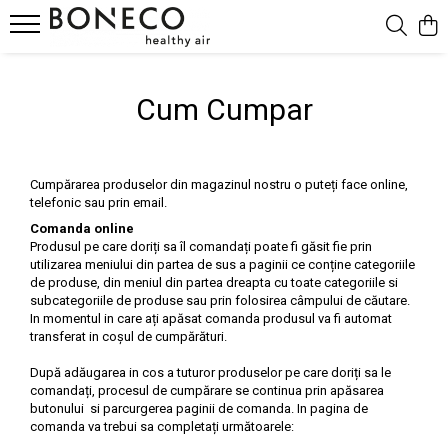
Produse
Cum Cumpar
Purificatoare & Umidificatoare Hibrid
Umidificatoare
Umidificatoare Prin Evaporare
Cumpărarea produselor din magazinul nostru o puteți face online,
Umidificatoare Spălare Aer
telefonic sau prin email.
Umidificatoare Steamer
Comanda online
Produsul pe care doriți sa îl comandați poate fi găsit fie prin
Umidificatoare Ultrasonice
utilizarea meniului din partea de sus a paginii ce conține categoriile
Purificatoare
de produse, din meniul din partea dreapta cu toate categoriile si
subcategoriile de produse sau prin folosirea câmpului de căutare.
Ventilatoare Air Shower
In momentul in care ați apăsat comanda produsul va fi automat
Accesorii
transferat in coșul de cumpărături.
Difuzor De Arome Si Ionizatoare
După adăugarea in cos a tuturor produselor pe care doriți sa le
comandați, procesul de cumpărare se continua prin apăsarea
butonului si parcurgerea paginii de comanda. In pagina de
comanda va trebui sa completați următoarele: