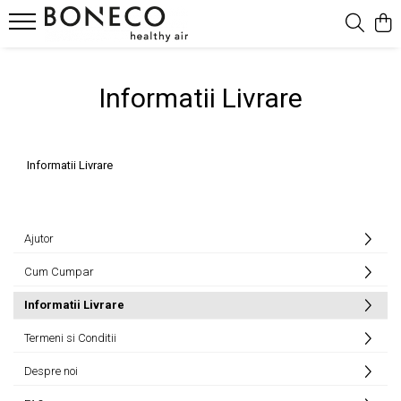
Produse
Informatii Livrare
Purificatoare & Umidificatoare Hibrid
Umidificatoare
Umidificatoare Prin Evaporare
Informatii Livrare
Umidificatoare Spălare Aer
Umidificatoare Steamer
Umidificatoare Ultrasonice
Ajutor
Purificatoare
Cum Cumpar
Ventilatoare Air Shower
Accesorii
Informatii Livrare
Difuzor De Arome Si Ionizatoare
Termeni si Conditii
Despre noi